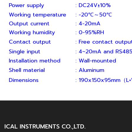
Power supply
: DC24V±10%
Working temperature
: -20℃～50℃
Output current
: 4-20mA
Working humidity
: 0-95%RH
Contact output
: Free contact outp
Single input
: 4~20mA and RS48
Installation method
: Wall-mounted
Shell material
: Aluminum
Dimensions
: 190x150x95mm（L
ICAL INSTRUMENTS CO.,LTD.