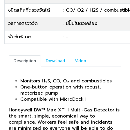
ชนิดแก๊สที่ตรวจวัดได้
: CO/ O2 / H2S / combustibl
วิธีการตรวจวัด
: มีปั๊มในตัวเครื่อง
ฟั่งชั่นพิเศษ
: -
Description
Download
Video
Monitors H
S, CO, O
and combustibles
2
2
One-button operation with robust,
motorized pump
Compatible with MicroDock II
Honeywell BW™ Max XT II Multi-Gas Detector is
the smart, simple, economical way to
compliance. Workers feel safe and incidents
are minimized so everyone will be able to do